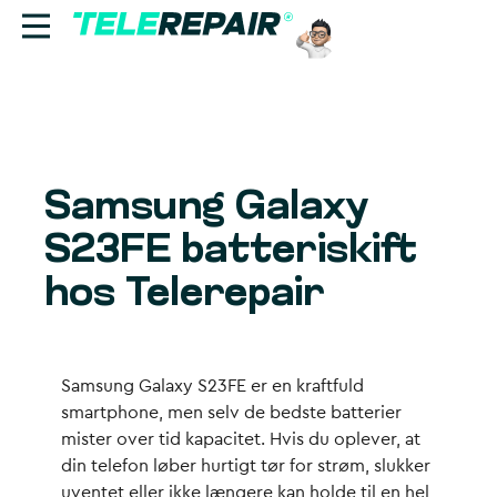
Reparation
Sælg
Samsung Galaxy
Find butik
S23FE batteriskift
Erhverv
hos Telerepair
Ring til os:
+45 70 60 55 90
Samsung Galaxy S23FE er en kraftfuld
smartphone, men selv de bedste batterier
mister over tid kapacitet. Hvis du oplever, at
din telefon løber hurtigt tør for strøm, slukker
uventet eller ikke længere kan holde til en hel