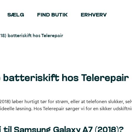
SÆLG
FIND BUTIK
ERHVERV
) batteriskift hos Telerepair
batteriskift hos Telerepair
8) løber hurtigt tør for strøm, eller at telefonen slukker, s
deelle løsning. Hos Telerepair sørger vi for en sikker udskift
 til Samsung Galaxy A7 (2018)?