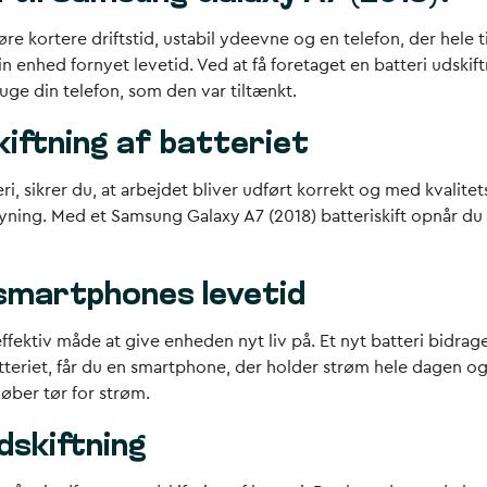
føre kortere driftstid, ustabil ydeevne og en telefon, der hel
din enhed fornyet levetid. Ved at få foretaget en batteri udsk
bruge din telefon, som den var tiltænkt.
kiftning af batteriet
eri, sikrer du, at arbejdet bliver udført korrekt og med kvalit
syning. Med et
Samsung Galaxy A7 (2018) batteriskift
opnår du 
 smartphones levetid
effektiv måde at give enheden nyt liv på. Et nyt batteri bidrage
atteriet, får du en smartphone, der holder strøm hele dagen o
øber tør for strøm.
udskiftning