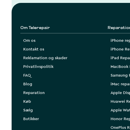
Om Telerepair
Reparatio
Om os
iPhone re
Kontakt os
iPhone Re
Reklamation og skader
iPad Repa
Privatlivspolitik
MacBook 
FAQ
Samsung 
Blog
iMac repa
Reparation
Apple Dis
Køb
Huawei R
Sælg
Apple Wa
Butikker
Honor Rep
OnePlus R