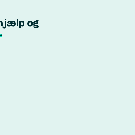
hjælp og
.