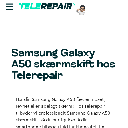
Reparation
Sælg
Samsung Galaxy
Find butik
A50 skærmskift hos
Erhverv
Telerepair
Ring til os:
+45 70 60 55 90
Har din Samsung Galaxy A50 fået en ridset,
revnet eller ødelagt skærm? Hos Telerepair
tilbyder vi professionelt Samsung Galaxy A50
skærmskift, så du hurtigt kan få din
smartphone tilbage i fuld funktionalitet. En