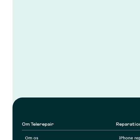
Om Telerepair
Reparatio
Om os
iPhone re