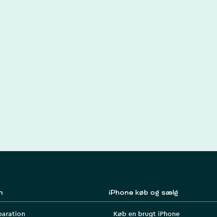
n
iPhone køb og sælg
paration
Køb en brugt iPhone