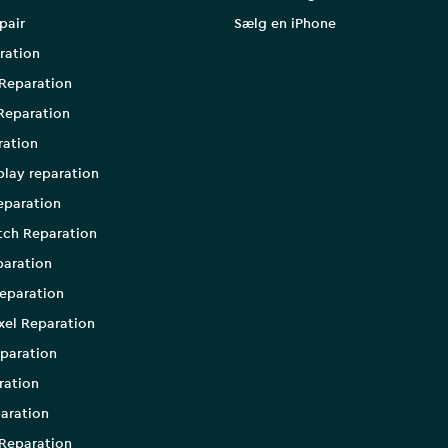
pair
Sælg en iPhone
ration
Reparation
Reparation
ration
play reparation
eparation
tch Reparation
aration
eparation
xel Reparation
paration
ration
aration
Reparation