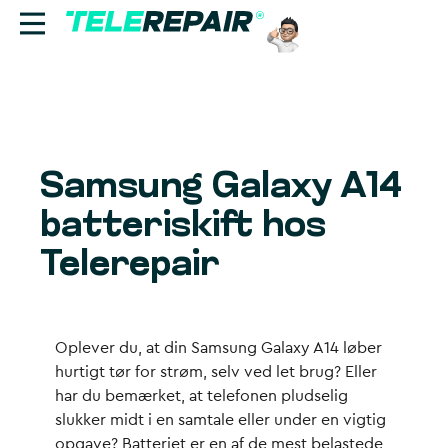
Reparation
Sælg
Samsung Galaxy A14
Find butik
batteriskift hos
Erhverv
Telerepair
Ring til os:
+45 70 60 55 90
Oplever du, at din Samsung Galaxy A14 løber
hurtigt tør for strøm, selv ved let brug? Eller
har du bemærket, at telefonen pludselig
slukker midt i en samtale eller under en vigtig
opgave? Batteriet er en af de mest belastede