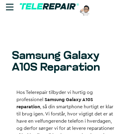
Reparation
Sælg
Samsung Galaxy
Find butik
A10S Reparation
Erhverv
Ring til os:
Hos Telerepair tilbyder vi hurtig og
+45 70 60 55 90
professionel
Samsung Galaxy A10S
reparation
, så din smartphone hurtigt er klar
til brug igen. Vi forstår, hvor vigtigt det er at
have en velfungerende telefon i hverdagen,
og derfor sørger vi for at levere reparationer