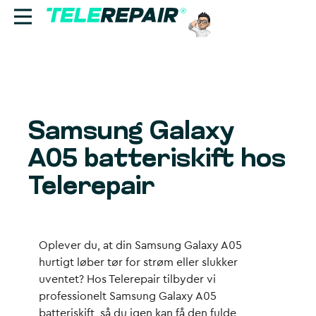
Reparation
Sælg
Samsung Galaxy
Find butik
A05 batteriskift hos
Erhverv
Telerepair
Ring til os:
+45 70 60 55 90
Oplever du, at din Samsung Galaxy A05
hurtigt løber tør for strøm eller slukker
uventet? Hos Telerepair tilbyder vi
professionelt Samsung Galaxy A05
batteriskift, så du igen kan få den fulde