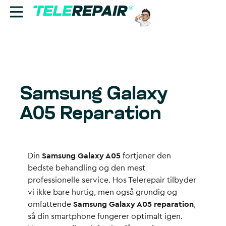
Reparation
Sælg
Samsung Galaxy
Find butik
A05 Reparation
Erhverv
Ring til os:
Din
Samsung Galaxy A05
fortjener den
+45 70 60 55 90
bedste behandling og den mest
professionelle service. Hos Telerepair tilbyder
vi ikke bare hurtig, men også grundig og
omfattende
Samsung Galaxy A05 reparation
,
så din smartphone fungerer optimalt igen.