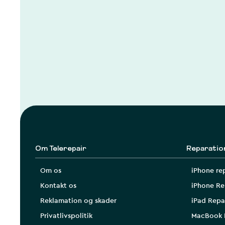
Om Telerepair
Reparatio
Om os
iPhone re
Kontakt os
iPhone Re
Reklamation og skader
iPad Repa
Privatlivspolitik
MacBook 