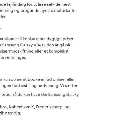
e fejlfinding for at løse selv de mest
erfaring og bruger de nyeste metoder for
der.
r
parationer til konkurrencedygtige priser.
din Samsung Galaxy A04s uden at gå på
skærmudskiftning eller et komplekst
 forventninger.
r kan du nemt booke en tid online, eller
 ingen tidsbestilling nødvendig. Vi sætter
entetid, så du kan have din Samsung Galaxy
erbro, København K, Frederiksberg, og
tik nær dig.