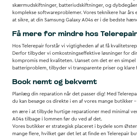
skærmudskiftninger, batteriudskiftninger, og dybdegåend
komplekse softwareproblemer. Vores teknikere har års 
at sikre, at din Samsung Galaxy A04s er i de bedste hæn
Få mere for mindre hos Telerepai
Hos Telerepair forstår vi vigtigheden af at få kvalitetsre
Derfor tilbyder vi omkostningseffektive løsninger for 
kompromis med kvaliteten. Uanset om det er en simpel 
batteriproblem, tilbyder vi transparente priser og klare
Book nemt og bekvemt
Planlæg din reparation når det passer dig! Med Telerepai
du kan besøge os direkte i en af vores mange butikker –
en ære i at tilbyde hurtige reparationer med minimal v
A04s tilbage i lommen før du ved af det.
Vores butikker er strategisk placeret i bydele som Øst
mange flere, hvilket gør det let at finde en Telerepair bu