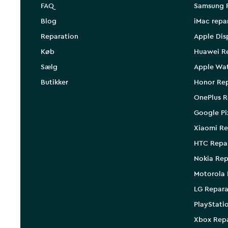
FAQ
Samsung 
Blog
iMac repa
Reparation
Apple Dis
Køb
Huawei R
Sælg
Apple Wa
Butikker
Honor Rep
OnePlus R
Google Pi
Xiaomi Re
HTC Repa
Nokia Rep
Motorola 
LG Repara
PlayStati
Xbox Rep