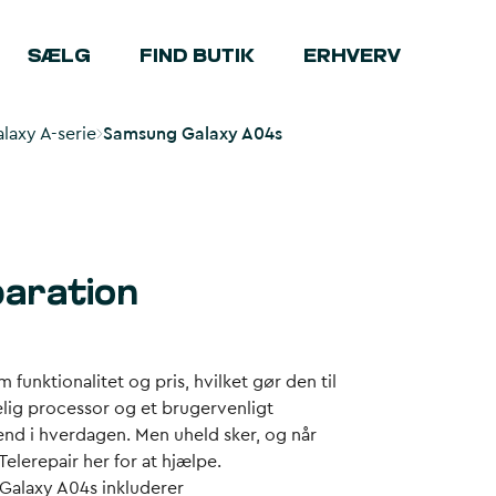
SÆLG
FIND BUTIK
ERHVERV
laxy A-serie
Samsung Galaxy A04s
paration
unktionalitet og pris, hvilket gør den til
lig processor og et brugervenligt
end i hverdagen. Men uheld sker, og når
elerepair her for at hjælpe.
 Galaxy A04s inkluderer