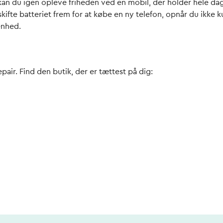
kan du igen opleve friheden ved en mobil, der holder hele da
skifte batteriet frem for at købe en ny telefon, opnår du ikk
enhed.
air. Find den butik, der er tættest på dig: