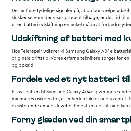
Der er flere tydelige signaler på, at du bør vælge udski
slukker selvom der vises procent tilbage, er det tid til 
er en batteri udskiftning en enkel måde at forbedre yd
Udskiftning af batteri med k
Hos Telerepair udfører vi Samsung Galaxy A04e batteriski
originale driftstid. Vores erfarne teknikere sørger for en
og opkald.
Fordele ved et nyt batteri t
Et nyt batteri til Samsung Galaxy A04e giver mere end
minimeres risikoen for, at enheden lukker ned uventet. 
eksisterende enheds levetid. En batteri udskiftning kan d
Forny glæden ved din smart