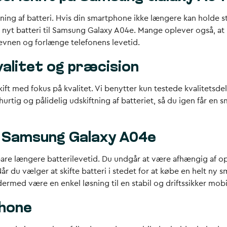
ftning af batteri. Hvis din smartphone ikke længere kan holde s
et nyt batteri til Samsung Galaxy A04e. Mange oplever også, at 
eevnen og forlænge telefonens levetid.
valitet og præcision
ft med fokus på kvalitet. Vi benytter kun testede kvalitetsdele
 hurtig og pålidelig udskiftning af batteriet, så du igen får en
il Samsung Galaxy A04e
 bare længere batterilevetid. Du undgår at være afhængig af 
Når du vælger at skifte batteri i stedet for at købe en helt n
ermed være en enkel løsning til en stabil og driftssikker mobi
phone