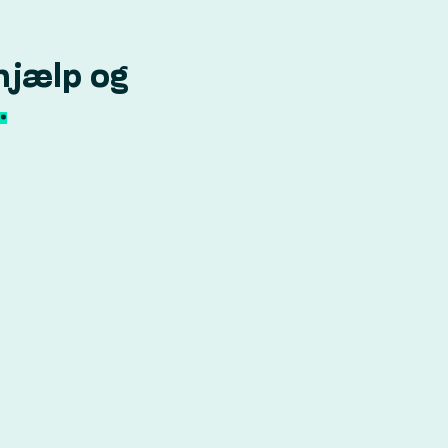
hjælp og
.