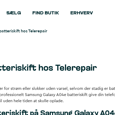
SÆLG
FIND BUTIK
ERHVERV
tteriskift hos Telerepair
eriskift hos Telerepair
r for strøm eller slukker uden varsel, selvom der stadig er 
professionelt Samsung Galaxy A04e batteriskift give din telefon
l uden hele tiden at skulle oplade.
teriskift på Samsung Galaxy A0