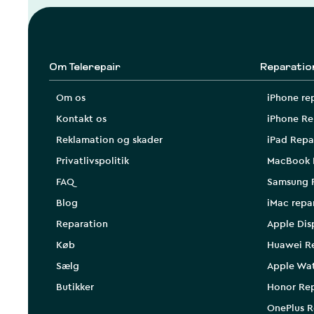
Om Telerepair
Reparatio
Om os
iPhone re
Kontakt os
iPhone Re
Reklamation og skader
iPad Repa
Privatlivspolitik
MacBook 
FAQ
Samsung 
Blog
iMac repa
Reparation
Apple Dis
Køb
Huawei R
Sælg
Apple Wa
Butikker
Honor Rep
OnePlus R