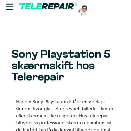
Reparation
Sælg
Sony Playstation 5
Find butik
skærmskift hos
Erhverv
Telerepair
Ring til os:
+45 70 60 55 90
Har din Sony Playstation 5 fået en ødelagt
skærm, hvor glasset er revnet, billedet flimrer
eller skærmen ikke reagerer? Hos Telerepair
tilbyder vi professionel skærm reparation, så
du hurtigt kan få din konsol tilbage i optimal