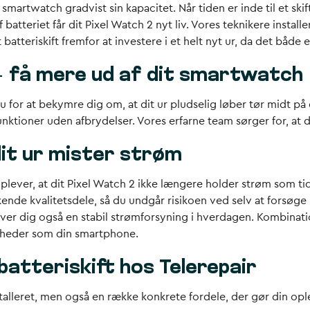
smartwatch gradvist sin kapacitet. Når tiden er inde til et skif
tteriet får dit Pixel Watch 2 nyt liv. Vores teknikere installere
tteriskift fremfor at investere i et helt nyt ur, da det båd
2 – få mere ud af dit smartwatch
er du for at bekymre dig om, at dit ur pludselig løber tør midt 
tioner uden afbrydelser. Vores erfarne team sørger for, at dit 
dit ur mister strøm
oplever, at dit Pixel Watch 2 ikke længere holder strøm som tidl
nde kvalitetsdele, så du undgår risikoen ved selv at forsøge r
iver dig også en stabil strømforsyning i hverdagen. Kombinat
enheder som din smartphone.
batteriskift hos Telerepair
nstalleret, men også en række konkrete fordele, der gør din op