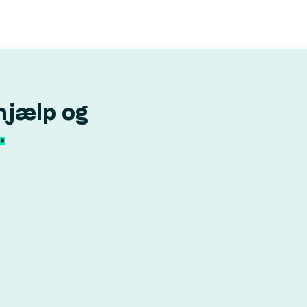
hjælp og
.