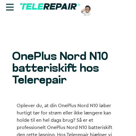
Reparation
Sælg
OnePlus Nord N10
Find butik
batteriskift hos
Erhverv
Telerepair
Ring til os:
+45 70 60 55 90
Oplever du, at din OnePlus Nord N10 løber
hurtigt tør for strøm eller ikke længere kan
holde til en hel dags brug? Så er et
professionelt OnePlus Nord N10 batteriskift
den rette løsning. Hos Telerepair hjælper vi