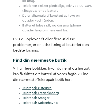
let brug.
Telefonen slukker pludseligt, selv ved 20-30%
tilbageværende batteri.
Du er afhængig af konstant at have en
oplader ved hånden.
Batteriet føles slidt, og din smartphone
oplader langsommere end før.
Hvis du oplever ét eller flere af disse
problemer, er en udskiftning af batteriet den
bedste løsning.
Find din nærmeste butik
Vi har flere butikker, hvor du nemt og hurtigt
kan få skiftet dit batteri af vores fagfolk. Find
din nærmeste Telerepair butik her:
Telerepair Østerbro
Telerepair Frederiksberg
Telerepair Amager
Telerepair København K