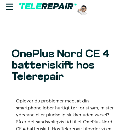
Reparation
Sælg
OnePlus Nord CE 4
Find butik
batteriskift hos
Erhverv
Telerepair
Ring til os:
+45 70 60 55 90
Oplever du problemer med, at din
smartphone løber hurtigt tør for strøm, mister
ydeevne eller pludselig slukker uden varsel?
Så er det sandsynligvis tid til et OnePlus Nord
CE 4 batteriskift. Hos Telerepair tilbyder vi en