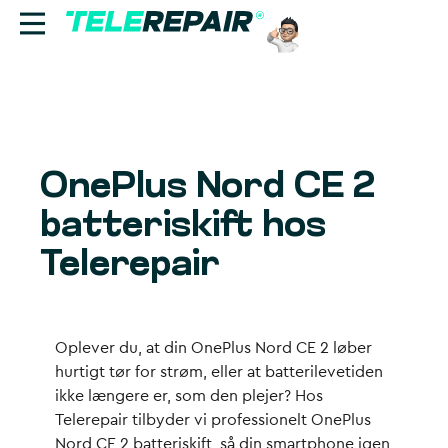
Reparation
Sælg
OnePlus Nord CE 2
Find butik
batteriskift hos
Erhverv
Telerepair
Ring til os:
+45 70 60 55 90
Oplever du, at din OnePlus Nord CE 2 løber
hurtigt tør for strøm, eller at batterilevetiden
ikke længere er, som den plejer? Hos
Telerepair tilbyder vi professionelt OnePlus
Nord CE 2 batteriskift, så din smartphone igen