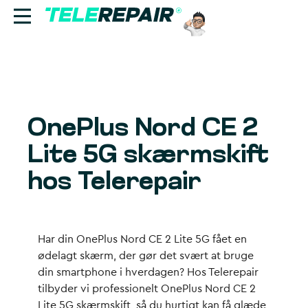
Reparation
Sælg
OnePlus Nord CE 2
Find butik
Lite 5G skærmskift
Erhverv
hos Telerepair
Ring til os:
+45 70 60 55 90
Har din OnePlus Nord CE 2 Lite 5G fået en
ødelagt skærm, der gør det svært at bruge
din smartphone i hverdagen? Hos Telerepair
tilbyder vi professionelt OnePlus Nord CE 2
Lite 5G skærmskift, så du hurtigt kan få glæde