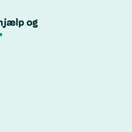
hjælp og
.