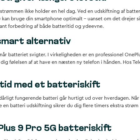
r strømmen ikke holder en hel dag. Ved en udskiftning af batter
du kan bruge din smartphone optimalt – uanset om det drejer si
rkant forbedring af både batteritid og ydeevne.
 smart alternativ
når batteriet svigter. I virkeligheden er en professionel OneP
dig følelsen af at have en næsten ny telefon i hånden. Hos Teler
id med et batteriskift
ligt fungerende batteri går hurtigt ud over hverdagen. Når ba
 en batteri udskiftning sikrer du dig flere timers ekstra strø
lus 9 Pro 5G batteriskift