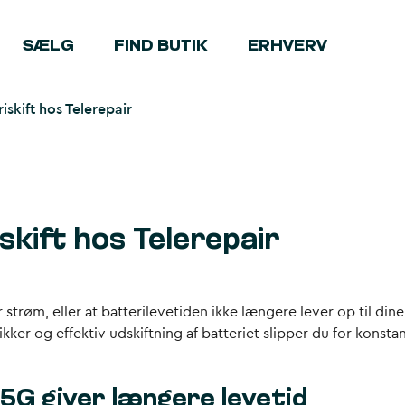
SÆLG
FIND BUTIK
ERHVERV
iskift hos Telerepair
kift hos Telerepair
 strøm, eller at batterilevetiden ikke længere lever op til din
ikker og effektiv udskiftning af batteriet slipper du for kons
 5G giver længere levetid