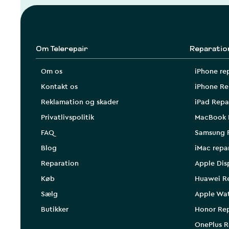
Om Telerepair
Reparatio
Om os
iPhone re
Kontakt os
iPhone Re
Reklamation og skader
iPad Repa
Privatlivspolitik
MacBook 
FAQ
Samsung 
Blog
iMac repa
Reparation
Apple Dis
Køb
Huawei R
Sælg
Apple Wa
Butikker
Honor Rep
OnePlus R