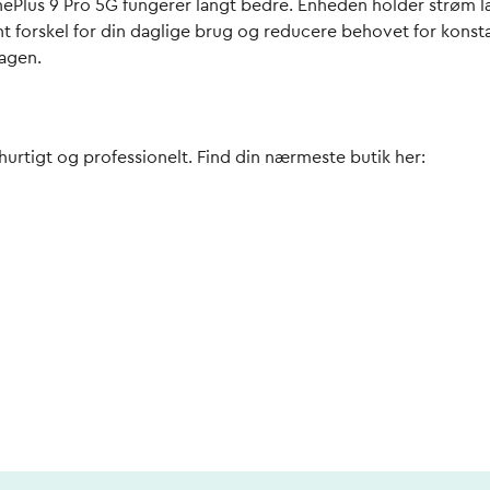
n OnePlus 9 Pro 5G fungerer langt bedre. Enheden holder strøm 
nt forskel for din daglige brug og reducere behovet for konsta
dagen.
i hurtigt og professionelt. Find din nærmeste butik her: