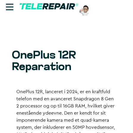
Reparation
Sælg
OnePlus 12R
Find butik
Reparation
Erhverv
Ring til os:
OnePlus 12R, lanceret i 2024, er en kraftfuld
+45 70 60 55 90
telefon med en avanceret Snapdragon 8 Gen
2 processor og op til 16GB RAM, hvilket giver
enestående ydeevne. Den er kendt for sit
imponerende kamera med et quad-kamera
system, der inkluderer en 50MP hovedsensor,