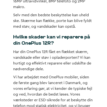
16MP ultravidvinkel, 8MP telefoto og 2MP
makro.
Selv med den bedste beskyttelse kan uheld
ske. Skærme kan flække, porte kan blive fyldt
med støv, og vandskader kan opstå.
Hvilke skader kan vi reparere på
din OnePlus 12R?
Har din OnePlus 12R fået en flækket skærm,
vandskade eller støv i opladerporten? Vi kan
hurtigt og effektivt reparere eller udskifte de
nødvendige dele.
Vi har arbejdet med OnePlus-mobiler, siden
de første gang blev lanceret i Danmark, og
vores erfaring gør, at vi kender de typiske fejl
og ved, hvordan de bedst løses. Vores
værksteder er ESD-sikrede for at beskytte din
telefon mod statisk elektricitet, og vi bruger