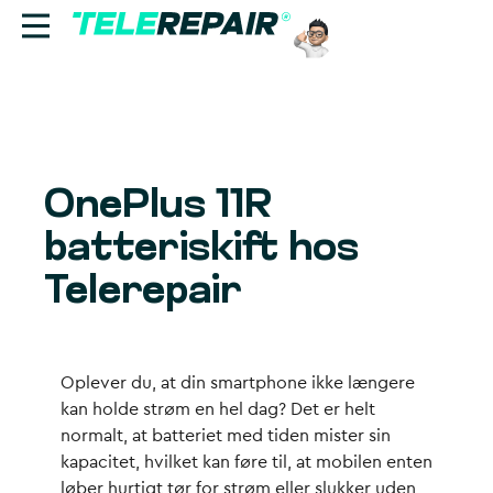
Reparation
Sælg
OnePlus 11R
Find butik
batteriskift hos
Erhverv
Telerepair
Ring til os:
+45 70 60 55 90
Oplever du, at din smartphone ikke længere
kan holde strøm en hel dag? Det er helt
normalt, at batteriet med tiden mister sin
kapacitet, hvilket kan føre til, at mobilen enten
løber hurtigt tør for strøm eller slukker uden