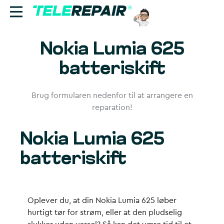
Nokia Lumia 625
Reparation
batteriskift
Sælg
Brug formularen nedenfor til at arrangere en
Find butik
reparation!
Erhverv
Nokia Lumia 625
Ring til os:
batteriskift
+45 70 60 55 90
Oplever du, at din Nokia Lumia 625 løber
hurtigt tør for strøm, eller at den pludselig