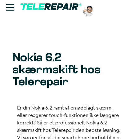
Reparation
Sælg
Nokia 6.2
Find butik
skærmskift hos
Erhverv
Telerepair
Ring til os:
+45 70 60 55 90
Er din Nokia 6.2 ramt af en ødelagt skærm,
eller reagerer touch-funktionen ikke længere
korrekt? Så er et professionelt Nokia 6.2
skærmskift hos Telerepair den bedste løsning.
Vi sørger for, at din smartphone hurtigt bliver