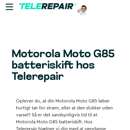
Reparation
Sælg
Motorola Moto G85
Find butik
batteriskift hos
Erhverv
Telerepair
Ring til os:
+45 70 60 55 90
Oplever du, at din Motorola Moto G85 løber
hurtigt tør for strøm, eller at den slukker uden
varsel? Så er det sandsynligvis tid til et
Motorola Moto G85 batteriskift. Hos
Telerepair hjælper vi dig med at gendanne