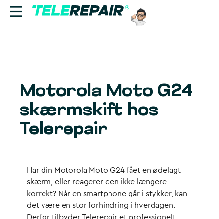
Reparation
Sælg
Motorola Moto G24
Find butik
skærmskift hos
Erhverv
Telerepair
Ring til os:
+45 70 60 55 90
Har din Motorola Moto G24 fået en ødelagt
skærm, eller reagerer den ikke længere
korrekt? Når en smartphone går i stykker, kan
det være en stor forhindring i hverdagen.
Derfor tilbyder Telerepair et professionelt