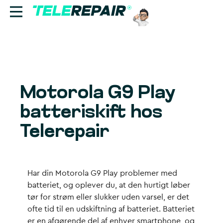
Reparation
Sælg
Motorola G9 Play
Find butik
batteriskift hos
Erhverv
Telerepair
Ring til os:
+45 70 60 55 90
Har din Motorola G9 Play problemer med
batteriet, og oplever du, at den hurtigt løber
tør for strøm eller slukker uden varsel, er det
ofte tid til en udskiftning af batteriet. Batteriet
er en afgørende del af enhver smartphone, og