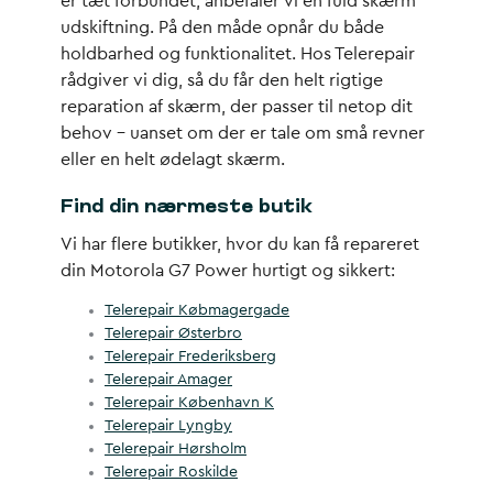
er tæt forbundet, anbefaler vi en fuld skærm
udskiftning. På den måde opnår du både
holdbarhed og funktionalitet. Hos Telerepair
rådgiver vi dig, så du får den helt rigtige
reparation af skærm, der passer til netop dit
behov – uanset om der er tale om små revner
eller en helt ødelagt skærm.
Find din nærmeste butik
Vi har flere butikker, hvor du kan få repareret
din Motorola G7 Power hurtigt og sikkert:
Telerepair Købmagergade
Telerepair Østerbro
Telerepair Frederiksberg
Telerepair Amager
Telerepair København K
Telerepair Lyngby
Telerepair Hørsholm
Telerepair Roskilde