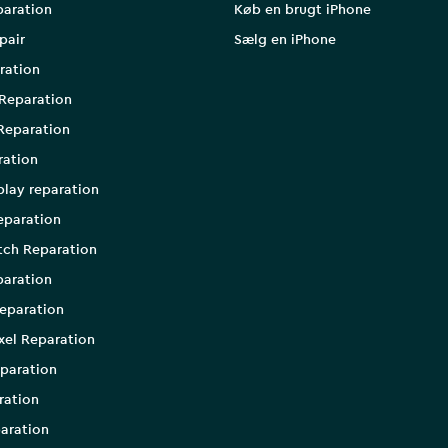
paration
Køb en brugt iPhone
pair
Sælg en iPhone
ration
Reparation
Reparation
ration
play reparation
eparation
tch Reparation
aration
eparation
xel Reparation
paration
ration
aration