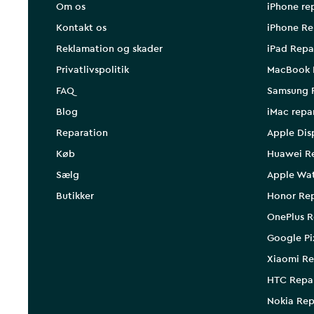
Om os
iPhone re
Kontakt os
iPhone Re
Reklamation og skader
iPad Repa
Privatlivspolitik
MacBook 
FAQ
Samsung 
Blog
iMac repa
Reparation
Apple Dis
Køb
Huawei R
Sælg
Apple Wa
Butikker
Honor Rep
OnePlus R
Google Pi
Xiaomi Re
HTC Repa
Nokia Rep