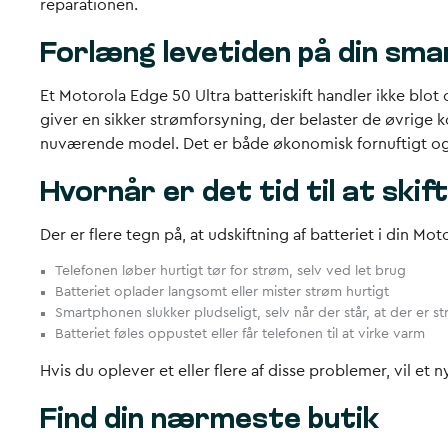
reparationen.
Forlæng levetiden på din sm
Et Motorola Edge 50 Ultra batteriskift handler ikke blot 
giver en sikker strømforsyning, der belaster de øvrig
nuværende model. Det er både økonomisk fornuftigt og
Hvornår er det tid til at skif
Der er flere tegn på, at udskiftning af batteriet i din M
Telefonen løber hurtigt tør for strøm, selv ved let brug
Batteriet oplader langsomt eller mister strøm hurtigt
Smartphonen slukker pludseligt, selv når der står, at der er s
Batteriet føles oppustet eller får telefonen til at virke varm
Hvis du oplever et eller flere af disse problemer, vil et 
Find din nærmeste butik