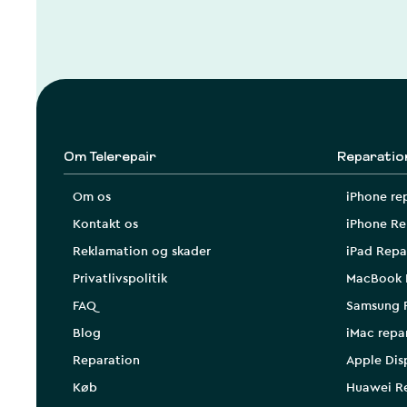
Om Telerepair
Reparatio
Om os
iPhone re
Kontakt os
iPhone Re
Reklamation og skader
iPad Repa
Privatlivspolitik
MacBook 
FAQ
Samsung 
Blog
iMac repa
Reparation
Apple Dis
Køb
Huawei R