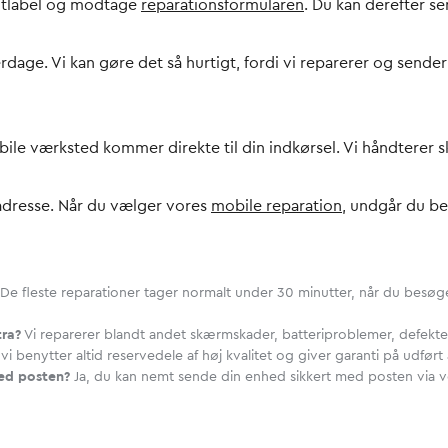
ragtlabel og modtage
reparationsformularen
. Du kan derefter se
dage. Vi kan gøre det så hurtigt, fordi vi reparerer og sen
obile værksted kommer direkte til din indkørsel. Vi håndtere
 adresse. Når du vælger vores
mobile reparation
, undgår du b
De fleste reparationer tager normalt under 30 minutter, når du besøge
tra?
Vi reparerer blandt andet skærmskader, batteriproblemer, defekte
 vi benytter altid reservedele af høj kvalitet og giver garanti på udfø
med posten?
Ja, du kan nemt sende din enhed sikkert med posten via 