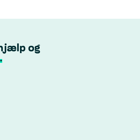
hjælp og
.