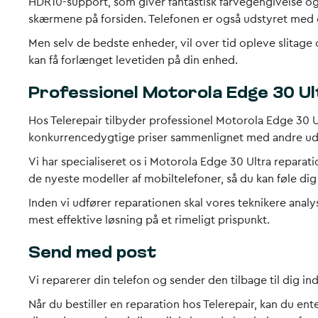
HDR10-support, som giver fantastisk farvegengivelse og 
skærmene på forsiden. Telefonen er også udstyret med e
Men selv de bedste enheder, vil over tid opleve slitage o
kan få forlænget levetiden på din enhed.
Professionel Motorola Edge 30 Ul
Hos Telerepair tilbyder professionel Motorola Edge 30 Ul
konkurrencedygtige priser sammenlignet med andre udbyde
Vi har specialiseret os i Motorola Edge 30 Ultra reparat
de nyeste modeller af mobiltelefoner, så du kan føle dig 
Inden vi udfører reparationen skal vores teknikere analy
mest effektive løsning på et rimeligt prispunkt.
Send med post
Vi reparerer din telefon og sender den tilbage til dig i
Når du bestiller en reparation hos Telerepair, kan du e