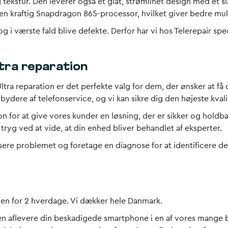
tekstur. Den leverer også et glat, strømlinet design med et sl
n kraftig Snapdragon 865-processor, hvilket giver bedre mul
g i værste fald blive defekte. Derfor har vi hos Telerepair spe
tra reparation
tra reparation er det perfekte valg for dem, der ønsker at få d
re af telefonservice, og vi kan sikre dig den højeste kvalit
ion for at give vores kunder en løsning, der er sikker og hold
tryg ved at vide, at din enhed bliver behandlet af eksperter.
sere problemet og foretage en diagnose for at identificere de 
nden for 2 hverdage. Vi dækker hele Danmark.
nten aflevere din beskadigede smartphone i en af vores mange