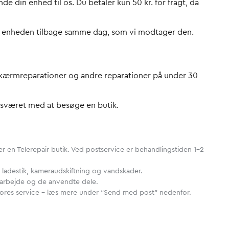
nde din enhed til os. Du betaler kun 50 kr. for fragt, da
der enheden tilbage samme dag, som vi modtager den.
r skærmreparationer og andre reparationer på under 30
esværet med at besøge en butik.
r en Telerepair butik. Ved postservice er behandlingstiden 1-2
 ladestik, kameraudskiftning og vandskader.
rt arbejde og de anvendte dele.
vores service – læs mere under “Send med post” nedenfor.