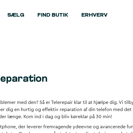
SÆLG
FIND BUTIK
ERHVERV
a
Reparation
blemer med den? Så er Telerepair klar til at hjælpe dig. Vi ti
ver dig en hurtig og effektiv reparation af din telefon med de
older længe. Kom ind i dag og bliv køreklar på 30 min!
rtphone, der leverer fremragende ydeevne og avancerede fu