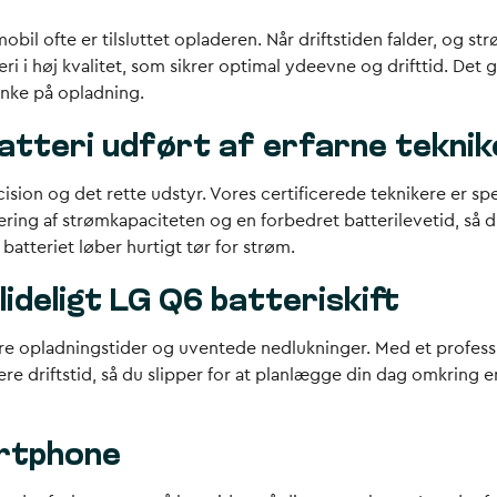
 mobil ofte er tilsluttet opladeren. Når driftstiden falder, og
tteri i høj kvalitet, som sikrer optimal ydeevne og drifttid. D
nke på opladning.
batteri udført af erfarne tekni
sion og det rette udstyr. Vores certificerede teknikere er spec
ering af strømkapaciteten og en forbedret batterilevetid, så du
atteriet løber hurtigt tør for strøm.
ideligt LG Q6 batteriskift
ngere opladningstider og uventede nedlukninger. Med et profess
driftstid, så du slipper for at planlægge din dag omkring en o
artphone