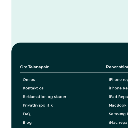
Om Telerepair
Reparatio
Om os
iPhone re
Kontakt os
iPhone Re
Reklamation og skader
iPad Repa
Privatlivspolitik
MacBook 
FAQ
Samsung 
Blog
iMac repa