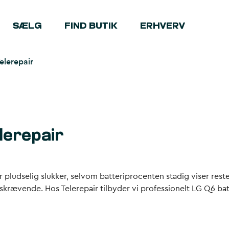
SÆLG
FIND BUTIK
ERHVERV
Telerepair
lerepair
er pludselig slukker, selvom batteriprocenten stadig viser res
rævende. Hos Telerepair tilbyder vi professionelt LG Q6 batte