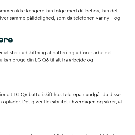
 strømmen ikke længere kan følge med dit behov, kan det
et giver samme pålidelighed, som da telefonen var ny – og
kere
ialister i udskiftning af batteri og udfører arbejdet
 kan bruge din LG Q6 til alt fra arbejde og
ionelt LG Q6 batteriskift hos Telerepair undgår du disse
plader. Det giver fleksibilitet i hverdagen og sikrer, at