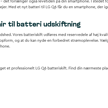
 – det forlænger også levetiden på din smartphone. I stedet fo
ejer. Med et nyt batteri til LG Q6 får du en smartphone, der ig
r til batteri udskiftning
dshed. Vores batteriskift udføres med reservedele af høj kvalit
 i topform, og at du kan nyde en forbedret strømoplevelse. Vælg
phone.
taget et professionelt LG Q6 batteriskift. Find din nærmeste pla