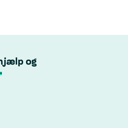
hjælp og
.