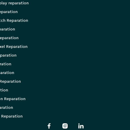
play reparation
eparation
tch Reparation
aration
eparation
xel Reparation
paration
ration
aration
Reparation
tion
on Reparation
aration
 Reparation