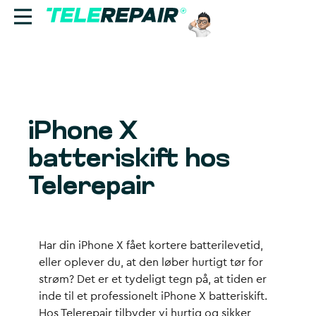
Reparation
Sælg
iPhone X
Find butik
batteriskift hos
Erhverv
Telerepair
Ring til os:
+45 70 60 55 90
Har din iPhone X fået kortere batterilevetid,
eller oplever du, at den løber hurtigt tør for
strøm? Det er et tydeligt tegn på, at tiden er
inde til et professionelt iPhone X batteriskift.
Hos Telerepair tilbyder vi hurtig og sikker