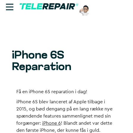
Reparation
Sælg
iPhone 6S
Find butik
Reparation
Erhverv
Ring til os:
Få en iPhone 6S reparation i dag!
+45 70 60 55 90
iPhone 6S blev lanceret af Apple tilbage i
2015, og bød dengang på en lang række nye
spændende features sammenlignet med sin
forgænger:
iPhone 6
! Blandt andet var dette
den første iPhone, der kunne fås i guld.