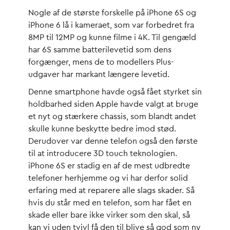
Nogle af de største forskelle på iPhone 6S og
iPhone 6 lå i kameraet, som var forbedret fra
8MP til 12MP og kunne filme i 4K. Til gengæld
har 6S samme batterilevetid som dens
forgænger, mens de to modellers Plus-
udgaver har markant længere levetid.
Denne smartphone havde også fået styrket sin
holdbarhed siden Apple havde valgt at bruge
et nyt og stærkere chassis, som blandt andet
skulle kunne beskytte bedre imod stød.
Derudover var denne telefon også den første
til at introducere 3D touch teknologien.
iPhone 6S er stadig en af de mest udbredte
telefoner herhjemme og vi har derfor solid
erfaring med at reparere alle slags skader. Så
hvis du står med en telefon, som har fået en
skade eller bare ikke virker som den skal, så
kan vi uden tvivl få den til blive så god som ny