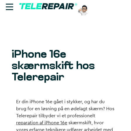
Reparation
Sælg
iPhone 16e
Find butik
skærmskift hos
Erhverv
Telerepair
Ring til os:
+45 70 60 55 90
Er din iPhone 16e gået i stykker, og har du
brug for en løsning på en ødelagt skærm? Hos
Telerepair tilbyder vi et professionelt
reparation af iPhone 16e
skærmskift, hvor
vores erfarne teknikere udfører arbejdet med