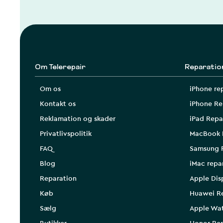
Om Telerepair
Reparatio
Om os
iPhone re
Kontakt os
iPhone Re
Reklamation og skader
iPad Repa
Privatlivspolitik
MacBook 
FAQ
Samsung 
Blog
iMac repa
Reparation
Apple Dis
Køb
Huawei R
Sælg
Apple Wa