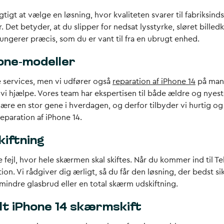
tigt at vælge en løsning, hvor kvaliteten svarer til fabriksind
 betyder, at du slipper for nedsat lysstyrke, sløret billedkv
ngerer præcis, som du er vant til fra en ubrugt enhed.
one-modeller
e services, men vi udfører også
reparation af iPhone 14
på mang
n vi hjælpe. Vores team har ekspertisen til både ældre og ny
være en stor gene i hverdagen, og derfor tilbyder vi hurtig og 
reparation af iPhone 14.
kiftning
e fejl, hvor hele skærmen skal skiftes. Når du kommer ind til T
n. Vi rådgiver dig ærligt, så du får den løsning, der bedst sik
 mindre glasbrud eller en total skærm udskiftning.
lt iPhone 14 skærmskift