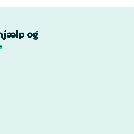
hjælp og
.