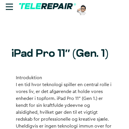
Reparation
Sælg
iPad Pro 11″ (Gen. 1)
Find butik
Erhverv
Introduktion
I en tid hvor teknologi spiller en central rolle i
Ring til os:
vores liv, er det afgørende at holde vores
+45 70 60 55 90
enheder i topform. iPad Pro 11″ (Gen 1.) er
kendt for sin kraftfulde ydeevne og
alsidighed, hvilket gør den til et vigtigt
redskab for professionelle og kreative sjæle.
Uheldigvis er ingen teknologi immun over for