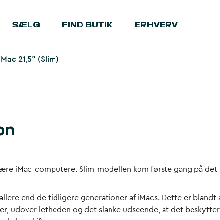
SÆLG
FIND BUTIK
ERHVERV
iMac 21,5” (Slim)
on
pulære iMac-computere. Slim-modellen kom første gang på det 
allere end de tidligere generationer af iMacs. Dette er blandt 
er, udover letheden og det slanke udseende, at det beskytte