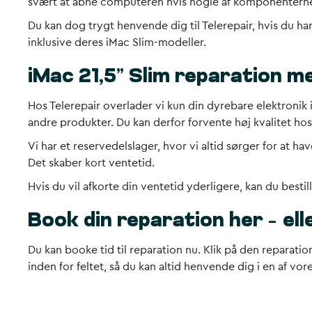
svært at åbne computeren hvis nogle af komponenterne 
Du kan dog trygt henvende dig til Telerepair, hvis du ha
inklusive deres iMac Slim-modeller.
iMac 21,5” Slim reparation med
Hos Telerepair overlader vi kun din dyrebare elektronik 
andre produkter. Du kan derfor forvente høj kvalitet hos
Vi har et reservedelslager, hvor vi altid sørger for at h
Det skaber kort ventetid.
Hvis du vil afkorte din ventetid yderligere, kan du besti
Book din reparation her – el
Du kan booke tid til reparation nu. Klik på den reparatio
inden for feltet, så du kan altid henvende dig i en af vo