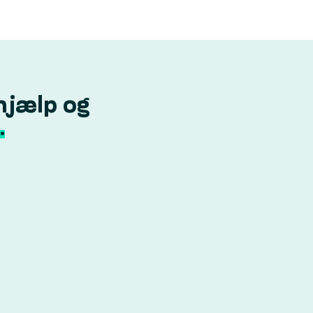
hjælp og
.