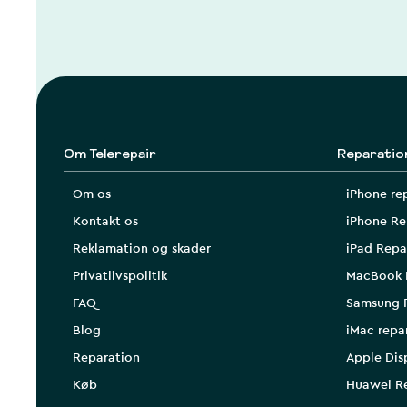
Om Telerepair
Reparatio
Om os
iPhone re
Kontakt os
iPhone Re
Reklamation og skader
iPad Repa
Privatlivspolitik
MacBook 
FAQ
Samsung 
Blog
iMac repa
Reparation
Apple Dis
Køb
Huawei R