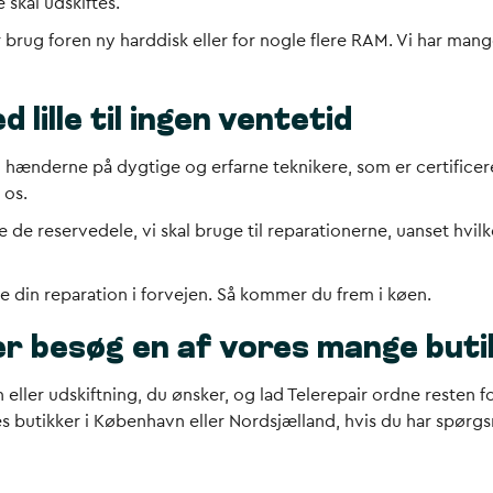
skal udskiftes.
r brug foren ny harddisk eller for nogle flere RAM. Vi har man
 lille til ingen ventetid
i hænderne på dygtige og erfarne teknikere, som er certificer
 os.
ave de reservedele, vi skal bruge til reparationerne, uanset h
lle din reparation i forvejen. Så kommer du frem i køen.
ler besøg en af vores mange bu
n eller udskiftning, du ønsker, og lad Telerepair ordne resten
res butikker i København eller Nordsjælland, hvis du har spørgs