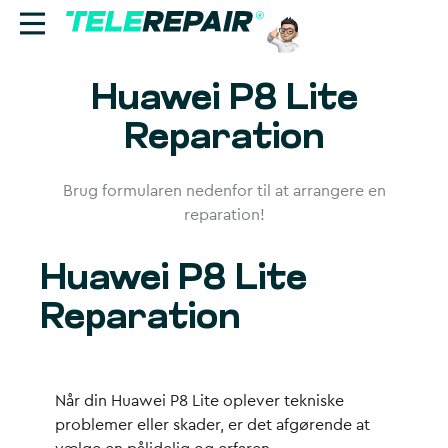
Huawei P8 Lite
Reparation
Reparation
Sælg
Brug formularen nedenfor til at arrangere en
Find butik
reparation!
Erhverv
Huawei P8 Lite
Ring til os:
Reparation
+45 70 60 55 90
Når din Huawei P8 Lite oplever tekniske
problemer eller skader, er det afgørende at