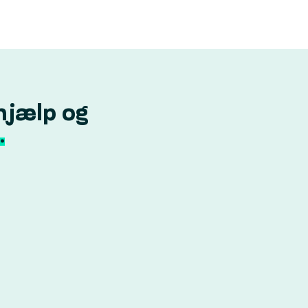
hjælp og
.