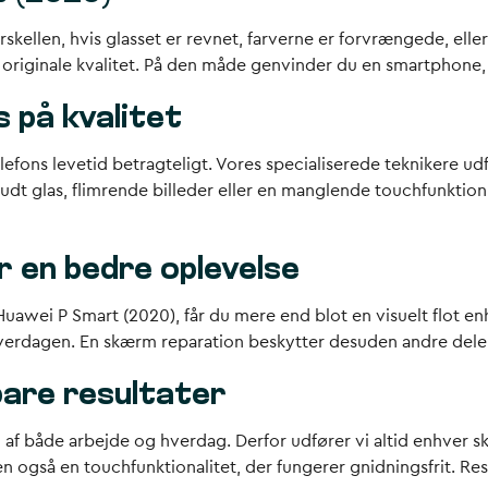
ellen, hvis glasset er revnet, farverne er forvrængede, eller
originale kvalitet. På den måde genvinder du en smartphone,
 på kvalitet
elefons levetid betragteligt. Vores specialiserede teknikere 
 glas, flimrende billeder eller en manglende touchfunktion, le
r en bedre oplevelse
Huawei P Smart (2020), får du mere end blot en visuelt flot en
hverdagen. En skærm reparation beskytter desuden andre dele 
are resultater
el af både arbejde og hverdag. Derfor udfører vi altid enhver
en også en touchfunktionalitet, der fungerer gnidningsfrit. Res