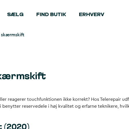
SÆLG
FIND BUTIK
ERHVERV
 skærmskift
kærmskift
ler reagerer touchfunktionen ikke korrekt? Hos Telerepair ud
 benytter reservedele i høj kvalitet og erfarne teknikere, hvil
 (2020)