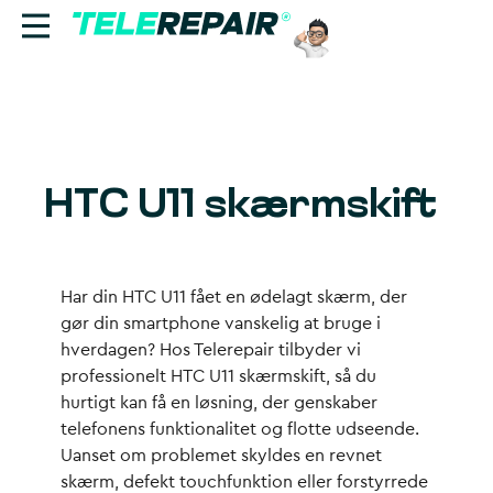
Reparation
Sælg
HTC U11 skærmskift
Find butik
Erhverv
Har din HTC U11 fået en ødelagt skærm, der
gør din smartphone vanskelig at bruge i
Ring til os:
hverdagen? Hos Telerepair tilbyder vi
+45 70 60 55 90
professionelt
HTC U11 skærmskift
, så du
hurtigt kan få en løsning, der genskaber
telefonens funktionalitet og flotte udseende.
Uanset om problemet skyldes en revnet
skærm, defekt touchfunktion eller forstyrrede