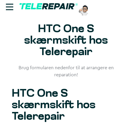
HTC One S
Reparation
skærmskift hos
Sælg
Telerepair
Find butik
Brug formularen nedenfor til at arrangere en
Erhverv
reparation!
Ring til os:
HTC One S
+45 70 60 55 90
skærmskift hos
Telerepair