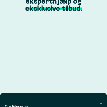
eksperthjælp og
eksklusive tilbud.
Om Telerepair