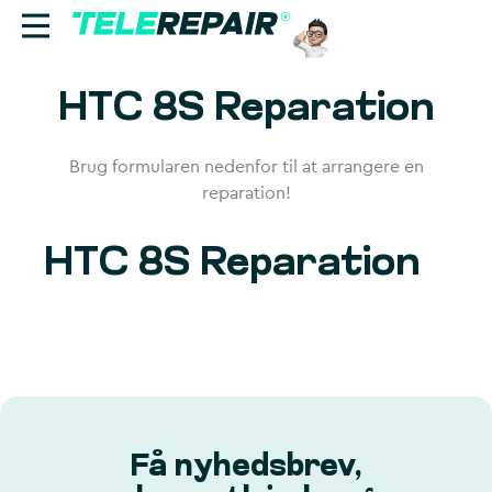
HTC 8S Reparation
Reparation
Sælg
Brug formularen nedenfor til at arrangere en
reparation!
Find butik
HTC 8S Reparation
Erhverv
Ring til os:
+45 70 60 55 90
Få nyhedsbrev,