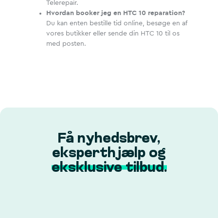
Telerepair.
Hvordan booker jeg en HTC 10 reparation?
Du kan enten bestille tid online, besøge en af
vores butikker eller sende din HTC 10 til os
med posten.
Få nyhedsbrev,
eksperthjælp og
eksklusive tilbud.