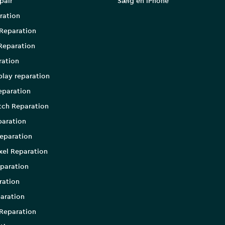
pair
Sælg en iPhone
ration
Reparation
Reparation
ration
play reparation
eparation
tch Reparation
aration
eparation
xel Reparation
paration
ration
aration
Reparation