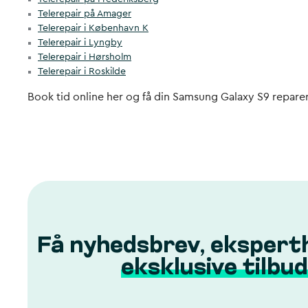
Telerepair på Amager
Telerepair i København K
Telerepair i Lyngby
Telerepair i Hørsholm
Telerepair i Roskilde
Book tid online her og få din Samsung Galaxy S9 reparer
Få nyhedsbrev, ekspert
eksklusive tilbud