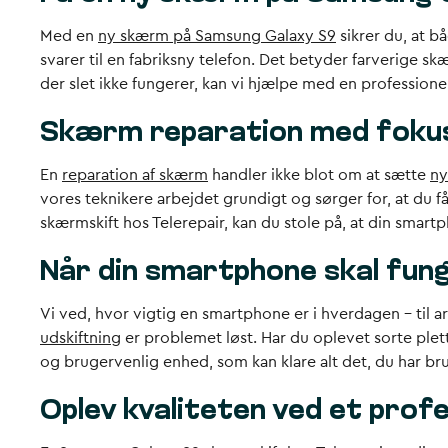
Med en
ny skærm på Samsung Galaxy S9
sikrer du, at b
svarer til en fabriksny telefon. Det betyder farverige 
der slet ikke fungerer, kan vi hjælpe med en professione
Skærm reparation med fokus
En
reparation af skærm
handler ikke blot om at sætte
ny
vores teknikere arbejdet grundigt og sørger for, at du f
skærmskift hos Telerepair, kan du stole på, at din smart
Når din smartphone skal fun
Vi ved, hvor vigtig en smartphone er i hverdagen – til
udskiftning
er problemet løst. Har du oplevet sorte plett
og brugervenlig enhed, som kan klare alt det, du har bru
Oplev kvaliteten ved et pro