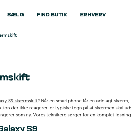
SÆLG
FIND BUTIK
ERHVERV
rmskift
mskift
axy S9 skærmskift
? Når en smartphone får en ødelagt skærm, 
ktion der ikke reagerer, er typiske tegn på at skærmen skal ud
fungerer som ny. Vores teknikere sørger for en komplet løsning
Galaxy S9