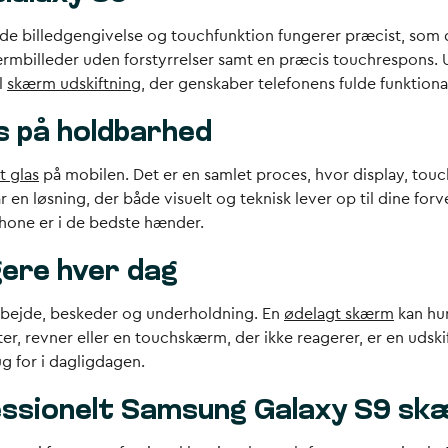
åde billedgengivelse og touchfunktion fungerer præcist, som d
skærmbilleder uden forstyrrelser samt en præcis touchrespons.
l
skærm udskiftning
, der genskaber telefonens fulde funktional
 på holdbarhed
t glas
på mobilen. Det er en samlet proces, hvor display, touc
år en løsning, der både visuelt og teknisk lever op til dine f
phone er i de bedste hænder.
gere hver dag
 arbejde, beskeder og underholdning. En
ødelagt skærm
kan hur
er, revner eller en touchskærm, der ikke reagerer, er en udski
g for i dagligdagen.
fessionelt Samsung Galaxy S9 sk