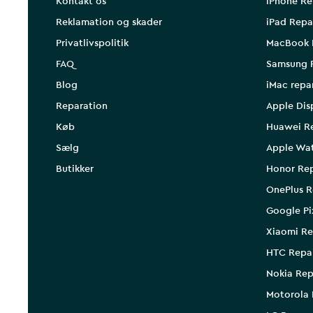
Kontakt os
iPhone Re
Reklamation og skader
iPad Repa
Privatlivspolitik
MacBook 
FAQ
Samsung 
Blog
iMac repa
Reparation
Apple Dis
Køb
Huawei R
Sælg
Apple Wa
Butikker
Honor Rep
OnePlus R
Google Pi
Xiaomi Re
HTC Repa
Nokia Rep
Motorola 