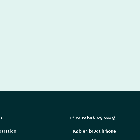
n
iPhone køb og sælg
paration
Køb en brugt iPhone