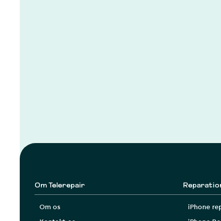
Om Telerepair
Reparatio
Om os
iPhone re