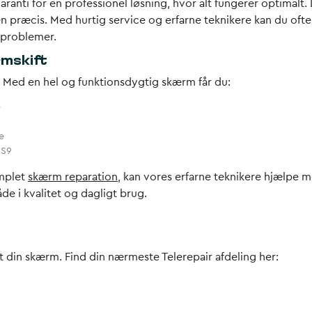
aranti for en professionel løsning, hvor alt fungerer optimalt. 
nen præcis. Med hurtig service og erfarne teknikere kan du ofte
 problemer.
rmskift
 Med en hel og funktionsdygtig skærm får du:
e
e
 S9
omplet
skærm reparation
, kan vores erfarne teknikere hjælpe m
åde i kvalitet og dagligt brug.
et din skærm. Find din nærmeste Telerepair afdeling her: