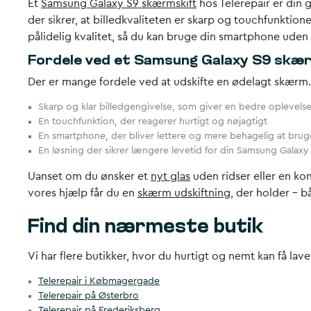
Et
Samsung Galaxy S9 skærmskift
hos Telerepair er din g
der sikrer, at billedkvaliteten er skarp og touchfunktio
pålidelig kvalitet, så du kan bruge din smartphone uden
Fordele ved et Samsung Galaxy S9 skæ
Der er mange fordele ved at udskifte en ødelagt skærm.
Skarp og klar billedgengivelse, som giver en bedre oplevels
En touchfunktion, der reagerer hurtigt og nøjagtigt
En smartphone, der bliver lettere og mere behagelig at brug
En løsning der sikrer længere levetid for din Samsung Galaxy
Uanset om du ønsker et
nyt glas
uden ridser eller en k
vores hjælp får du en
skærm udskiftning
, der holder – b
Find din nærmeste butik
Vi har flere butikker, hvor du hurtigt og nemt kan få lav
Telerepair i Købmagergade
Telerepair på Østerbro
Telerepair på Frederiksberg