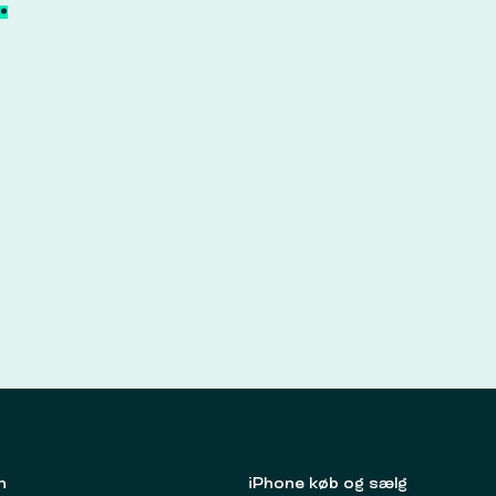
.
n
iPhone køb og sælg