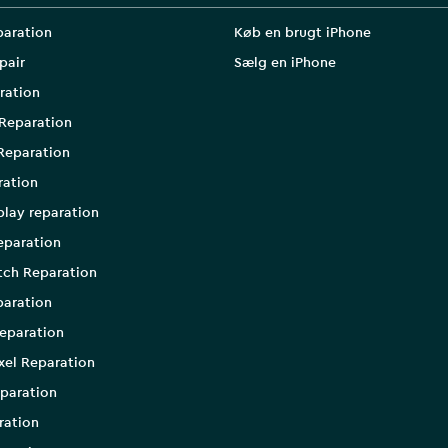
paration
Køb en brugt iPhone
pair
Sælg en iPhone
ration
Reparation
Reparation
ration
play reparation
eparation
tch Reparation
aration
eparation
xel Reparation
paration
ration