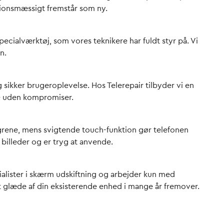
tionsmæssigt fremstår som ny.
ecialværktøj, som vores teknikere har fuldt styr på. Vi
n.
 sikker brugeroplevelse. Hos Telerepair tilbyder vi en
 – uden kompromiser.
grene, mens svigtende touch-funktion gør telefonen
 billeder og er tryg at anvende.
alister i
skærm udskiftning
og arbejder kun med
det glæde af din eksisterende enhed i mange år fremover.