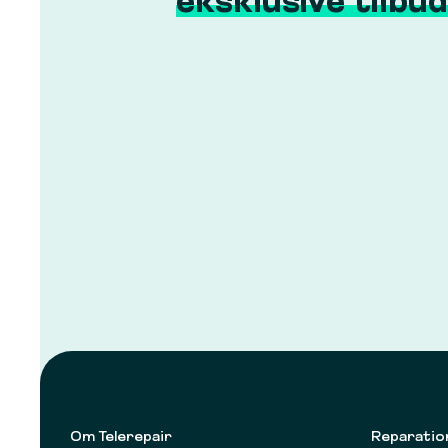
eksklusive tilbud
Om Telerepair
Reparatio