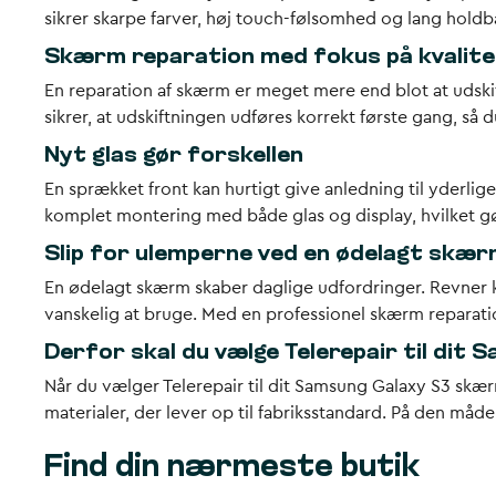
sikrer skarpe farver, høj touch-følsomhed og lang hold
Skærm reparation med fokus på kvalite
En
reparation af skærm
er meget mere end blot at udskift
sikrer, at udskiftningen udføres korrekt første gang, så d
Nyt glas gør forskellen
En sprækket front kan hurtigt give anledning til yderli
komplet montering med både glas og display, hvilket gø
Slip for ulemperne ved en ødelagt skæ
En
ødelagt skærm
skaber daglige udfordringer. Revner 
vanskelig at bruge. Med en professionel
skærm reparati
Derfor skal du vælge Telerepair til dit
Når du vælger Telerepair til dit
Samsung Galaxy S3 skær
materialer, der lever op til fabriksstandard. På den måd
Find din nærmeste butik