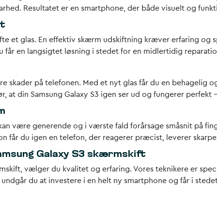
barhed. Resultatet er en smartphone, der både visuelt og funk
t
e et glas. En effektiv
skærm udskiftning
kræver erfaring og sp
u får en langsigtet løsning i stedet for en midlertidig reparatio
gere skader på telefonen. Med et
nyt glas
får du en behagelig og
r, at din
Samsung Galaxy S3
igen ser ud og fungerer perfekt
rm
kan være generende og i værste fald forårsage småsnit på fin
on
får du igen en telefon, der reagerer præcist, leverer skarpe
 Samsung Galaxy S3 skærmskift
mskift
, vælger du kvalitet og erfaring. Vores teknikere er speci
e undgår du at investere i en helt ny smartphone og får i ste