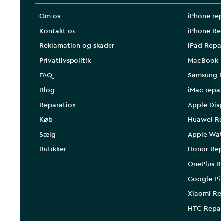
Om os
iPhone re
Kontakt os
iPhone Re
Reklamation og skader
iPad Repa
Privatlivspolitik
MacBook 
FAQ
Samsung 
Blog
iMac repa
Reparation
Apple Dis
Køb
Huawei R
Sælg
Apple Wa
Butikker
Honor Rep
OnePlus R
Google Pi
Xiaomi Re
HTC Repa