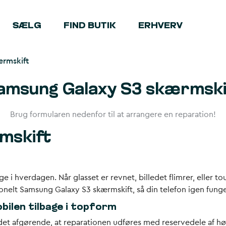
SÆLG
FIND BUTIK
ERHVERV
rmskift
amsung Galaxy S3 skærmski
Brug formularen nedenfor til at arrangere en reparation!
mskift
i hverdagen. Når glasset er revnet, billedet flimrer, eller t
ionelt
Samsung Galaxy S3 skærmskift
, så din telefon igen fung
ilen tilbage i topform
 det afgørende, at reparationen udføres med reservedele af hø