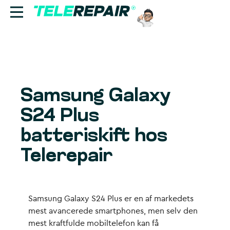
Reparation
Sælg
Samsung Galaxy
Find butik
S24 Plus
Erhverv
batteriskift hos
Telerepair
Ring til os:
+45 70 60 55 90
Samsung Galaxy S24 Plus er en af markedets
mest avancerede smartphones, men selv den
mest kraftfulde mobiltelefon kan få