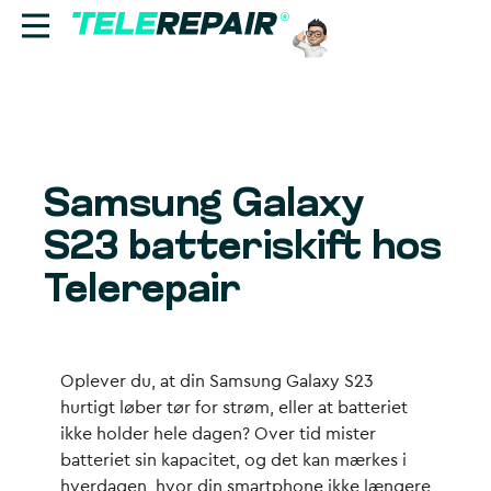
Reparation
Sælg
Samsung Galaxy
Find butik
S23 batteriskift hos
Erhverv
Telerepair
Ring til os:
+45 70 60 55 90
Oplever du, at din Samsung Galaxy S23
hurtigt løber tør for strøm, eller at batteriet
ikke holder hele dagen? Over tid mister
batteriet sin kapacitet, og det kan mærkes i
hverdagen, hvor din smartphone ikke længere