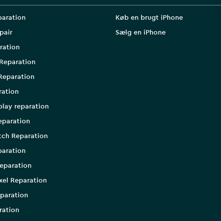
paration
Køb en brugt iPhone
pair
Sælg en iPhone
ration
Reparation
Reparation
ration
play reparation
eparation
tch Reparation
aration
eparation
xel Reparation
paration
ration