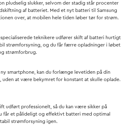
on pludselig slukker, selvom der stadig står procenter
skiftning af batteriet. Med et nyt batteri til Samsung
ionen over, at mobilen hele tiden løber tør for strøm.
pecialiserede teknikere udfører skift af batteri hurtigt
abil strømforsyning, og du får færre opladninger i løbet
 og strømforbrug.
lt ny smartphone, kan du forlænge levetiden på din
f, uden at være bekymret for konstant at skulle oplade.
ft udført professionelt, så du kan være sikker på
u får et pålideligt og effektivt batteri med optimal
stabil strømforsyning igen.