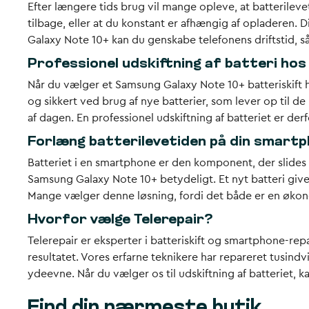
Efter længere tids brug vil mange opleve, at batterilev
tilbage, eller at du konstant er afhængig af opladeren. D
Galaxy Note 10+ kan du genskabe telefonens driftstid, så
Professionel udskiftning af batteri hos
Når du vælger et Samsung Galaxy Note 10+ batteriskift hos
og sikkert ved brug af nye batterier, som lever op til de
af dagen. En professionel udskiftning af batteriet er d
Forlæng batterilevetiden på din smart
Batteriet i en smartphone er den komponent, der slides 
Samsung Galaxy Note 10+ betydeligt. Et nyt batteri giver
Mange vælger denne løsning, fordi det både er en økon
Hvorfor vælge Telerepair?
Telerepair er eksperter i batteriskift og smartphone-rep
resultatet. Vores erfarne teknikere har repareret tusindv
ydeevne. Når du vælger os til udskiftning af batteriet, k
Find din nærmeste butik