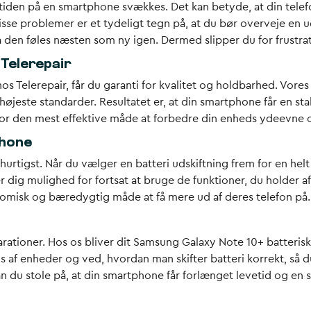
etiden på en smartphone svækkes. Det kan betyde, at din telef
isse problemer er et tydeligt tegn på, at du bør overveje en ud
 den føles næsten som ny igen. Dermed slipper du for frustrat
 Telerepair
 Telerepair, får du garanti for kvalitet og holdbarhed. Vores s
 højeste standarder. Resultatet er, at din smartphone får en st
erfor den mest effektive måde at forbedre din enheds ydeevne
phone
hurtigst. Når du vælger en batteri udskiftning frem for en he
 dig mulighed for fortsat at bruge de funktioner, du holder a
omisk og bæredygtig måde at få mere ud af deres telefon på.
arationer. Hos os bliver dit Samsung Galaxy Note 10+ batteriski
is af enheder og ved, hvordan man skifter batteri korrekt, så d
an du stole på, at din smartphone får forlænget levetid og en 