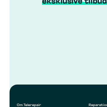
eksklusive tilbud
Om Telerepair
Reparatio