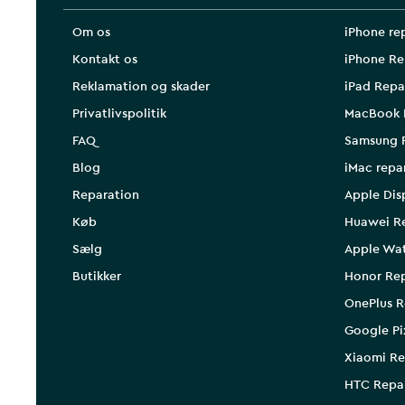
Om os
iPhone re
Kontakt os
iPhone Re
Reklamation og skader
iPad Repa
Privatlivspolitik
MacBook 
FAQ
Samsung 
Blog
iMac repa
Reparation
Apple Dis
Køb
Huawei R
Sælg
Apple Wa
Butikker
Honor Rep
OnePlus R
Google Pi
Xiaomi Re
HTC Repa