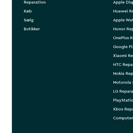
Reparation
Apple Dis
Køb
Huawei R
Sælg
Apple Wa
Butikker
Honor Rep
OnePlus R
Google Pi
Xiaomi Re
HTC Repa
Nokia Rep
Motorola 
LG Repara
PlayStati
Xbox Rep
Computer