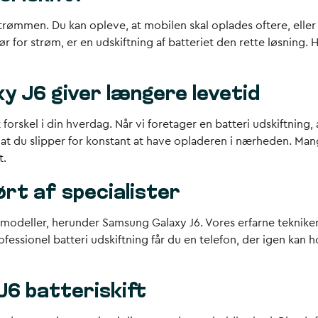
trømmen. Du kan opleve, at mobilen skal oplades oftere, eller 
r for strøm, er en udskiftning af batteriet den rette løsning. H
xy J6 giver længere levetid
forskel i din hverdag. Når vi foretager en batteri udskiftning
r, at du slipper for konstant at have opladeren i nærheden. M
t.
ørt af specialister
ng-modeller, herunder Samsung Galaxy J6. Vores erfarne teknike
professionel batteri udskiftning får du en telefon, der igen ka
J6 batteriskift