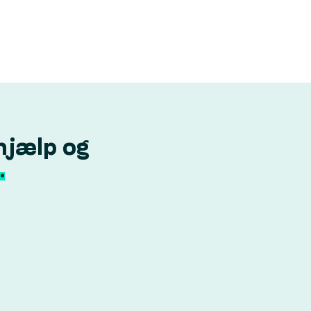
hjælp og
.