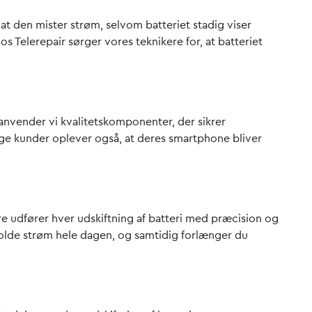
at den mister strøm, selvom batteriet stadig viser
os Telerepair sørger vores teknikere for, at batteriet
, anvender vi kvalitetskomponenter, der sikrer
ange kunder oplever også, at deres smartphone bliver
re udfører hver udskiftning af batteri med præcision og
n holde strøm hele dagen, og samtidig forlænger du