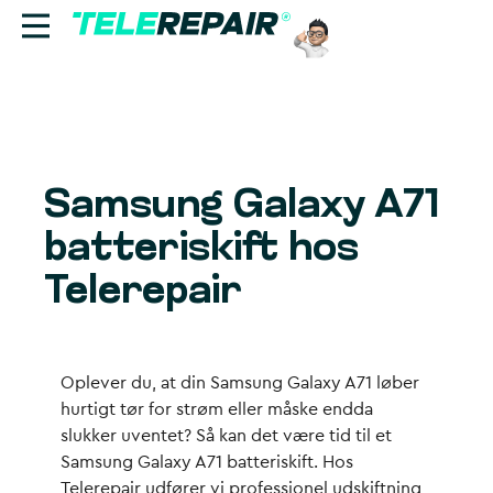
Reparation
Sælg
Samsung Galaxy A71
Find butik
batteriskift hos
Erhverv
Telerepair
Ring til os:
+45 70 60 55 90
Oplever du, at din Samsung Galaxy A71 løber
hurtigt tør for strøm eller måske endda
slukker uventet? Så kan det være tid til et
Samsung Galaxy A71 batteriskift. Hos
Telerepair udfører vi professionel udskiftning