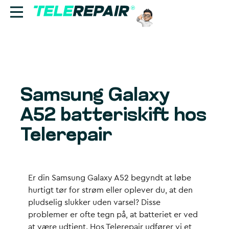
Reparation
Sælg
Samsung Galaxy
Find butik
A52 batteriskift hos
Erhverv
Telerepair
Ring til os:
+45 70 60 55 90
Er din Samsung Galaxy A52 begyndt at løbe
hurtigt tør for strøm eller oplever du, at den
pludselig slukker uden varsel? Disse
problemer er ofte tegn på, at batteriet er ved
at være udtjent. Hos Telerepair udfører vi et