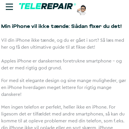
Min iPhone vil ikke tænde: Sådan fixer du det!
Reparation
Vil din iPhone ikke tænde, og du er gået i sort? Så læs med
Sælg
her og få den ultimative guide til at fikse det!
Find butik
Apples iPhone er danskernes foretrukne smartphone – og
det er med rigtig god grund.
Erhverv
For med sit elegante design og sine mange muligheder, gør
en iPhone hverdagen meget lettere for rigtig mange
Ring til os:
danskere!
+45 70 60 55 90
Men ingen telefon er perfekt, heller ikke en iPhone. For
ligesom det er tilfældet med andre smartphones, så kan du
komme til at opleve problemer med din telefon, som f.eks.
din iPhone ikke vil oplade eller en sort skærm, iPhone