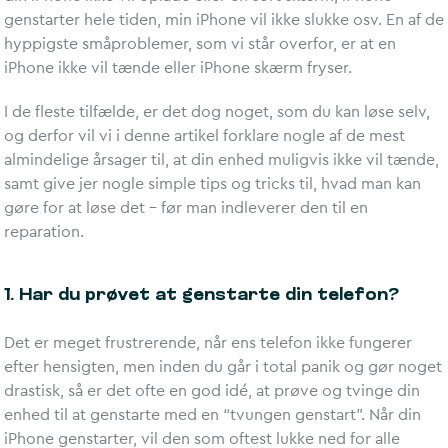
genstarter hele tiden, min iPhone vil ikke slukke osv. En af de
hyppigste småproblemer, som vi står overfor, er at en
iPhone ikke vil tænde eller iPhone skærm fryser.
I de fleste tilfælde, er det dog noget, som du kan løse selv,
og derfor vil vi i denne artikel forklare nogle af de mest
almindelige årsager til, at din enhed muligvis ikke vil tænde,
samt give jer nogle simple tips og tricks til, hvad man kan
gøre for at løse det – før man indleverer den til en
reparation.
1. Har du prøvet at genstarte din telefon?
Det er meget frustrerende, når ens telefon ikke fungerer
efter hensigten, men inden du går i total panik og gør noget
drastisk, så er det ofte en god idé, at prøve og tvinge din
enhed til at genstarte med en “tvungen genstart”. Når din
iPhone genstarter, vil den som oftest lukke ned for alle