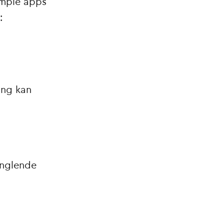
imple apps
:
ing kan
anglende