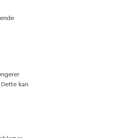
rende
ungerer
 Dette kan