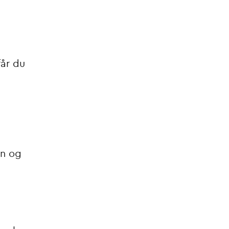
får du
en og