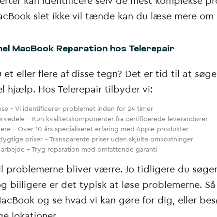
erter kan identificere selv de mest komplekse p
acBook slet ikke vil tænde kan du læse mere om
el MacBook Reparation hos Telerepair
et eller flere af disse tegn? Det er tid til at søge
l hjælp. Hos Telerepair tilbyder vi:
ose
– Vi identificerer problemet inden for 24 timer
ervedele
– Kun kvalitetskomponenter fra certificerede leverandører
kere
– Over 10 års specialiseret erfaring med Apple-produkter
ygtige priser
– Transparente priser uden skjulte omkostninger
t arbejde
– Tryg reparation med omfattende garanti
il problemerne bliver værre. Jo tidligere du søger
 billigere er det typisk at løse problemerne. S
acBook og se hvad vi kan gøre for dig, eller bes
e lokationer.