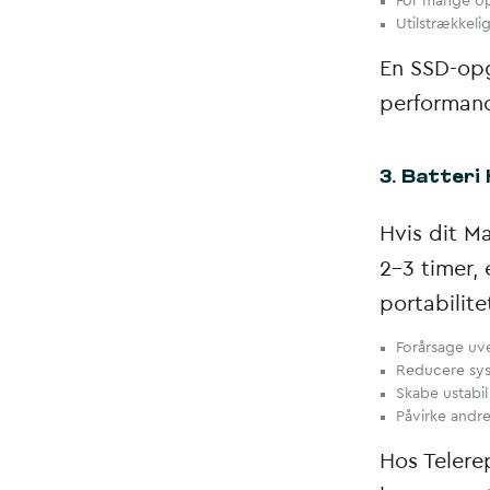
For mange o
Utilstrækkeli
En SSD-opg
performance
3. Batteri
Hvis dit M
2-3 timer, 
portabilit
Forårsage uv
Reducere sy
Skabe ustabil
Påvirke andr
Hos Telerep