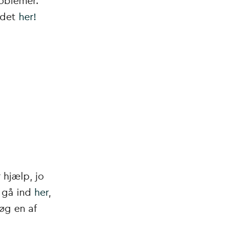
roblemer.
 det
her!
 hjælp, jo
å gå ind
her
,
øg en af