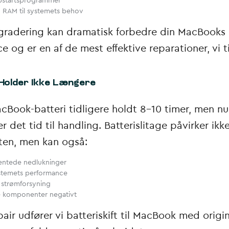
pstartsprogrammer
g RAM til systemets behov
radering kan dramatisk forbedre din MacBooks
 og er en af de mest effektive reparationer, vi t
 Holder Ikke Længere
acBook-batteri tidligere holdt 8-10 timer, men nu
er det tid til handling. Batterislitage påvirker ikk
eten, men kan også:
entede nedlukninger
stemets performance
 strømforsyning
e komponenter negativt
air udfører vi batteriskift til MacBook med origi