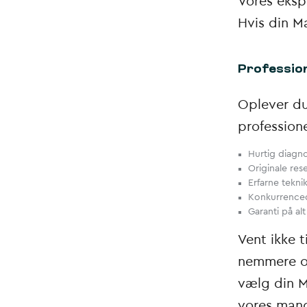
Vores eksp
Hvis din M
Profession
Oplever du 
professione
Hurtig diagn
Originale res
Erfarne tekni
Konkurrenced
Garanti på al
Vent ikke t
nemmere og
vælg din M
vores mang