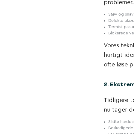
problemer.
Støv og snavs
Defekte blæse
Termisk pasta
Blokerede ven
Vores tekn
hurtigt id
ofte løse p
2. Ekstre
Tidligere 
nu tager d
Slidte hardd
Beskadigede 