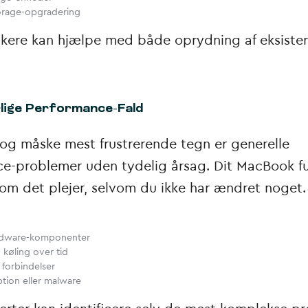
orage-opgradering
ikere kan hjælpe med både oprydning af eksiste
rlige Performance-Fald
 og måske mest frustrerende tegn er generelle
e-problemer uden tydelig årsag. Dit MacBook f
som det plejer, selvom du ikke har ændret noget.
rdware-komponenter
g køling over tid
e forbindelser
tion eller malware