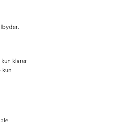
ilbyder.
 kun klarer
e kun
nale