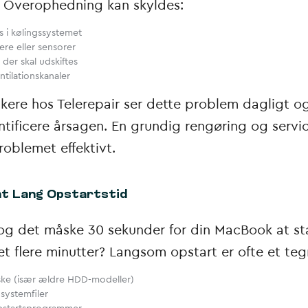
 Overophedning kan skyldes:
 i kølingssystemet
re eller sensorer
 der skal udskiftes
tilationskanaler
ikere hos Telerepair ser dette problem dagligt o
entificere årsagen. En grundig rengøring og servi
roblemet effektivt.
mt Lang Opstartstid
tog det måske 30 sekunder for din MacBook at st
et flere minutter? Langsom opstart er ofte et teg
iske (især ældre HDD-modeller)
systemfiler