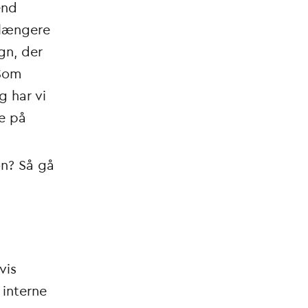
end
 længere
gn, der
 Som
 har vi
ge på
on? Så gå
vis
 interne