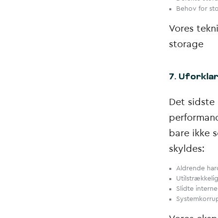
Behov for st
Vores tekn
storage
7. Uforkla
Det sidste
performanc
bare ikke 
skyldes:
Aldrende ha
Utilstrækkeli
Slidte intern
Systemkorrup