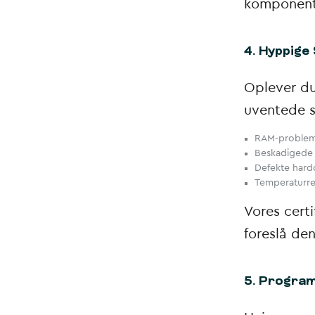
komponente
4. Hyppige
Oplever du
uventede s
RAM-probleme
Beskadigede 
Defekte hardd
Temperaturre
Vores certi
foreslå de
5. Program