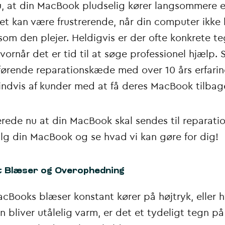
, at din MacBook pludselig kører langsommere 
et kan være frustrerende, når din computer ikke
som den plejer. Heldigvis er der ofte konkrete te
hvornår det er tid til at søge professionel hjælp.
ørende reparationskæde med over 10 års erfaring
sindvis af kunder med at få deres MacBook tilba
erede nu at din MacBook skal sendes til reparati
lg din MacBook og se hvad vi kan gøre for dig!
t Blæser og Overophedning
acBooks blæser konstant kører på højtryk, eller h
 bliver utålelig varm, er det et tydeligt tegn på