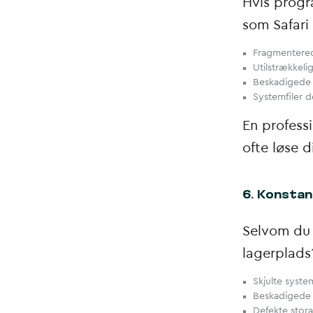
Hvis progr
som Safari
Fragmentere
Utilstrækkeli
Beskadigede 
Systemfiler d
En profess
ofte løse 
6. Konstan
Selvom du 
lagerplads
Skjulte syste
Beskadigede 
Defekte stor