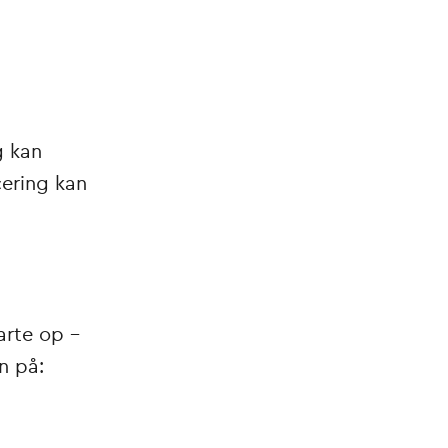
g kan
cering kan
arte op –
n på: