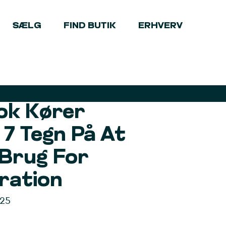
SÆLG
FIND BUTIK
ERHVERV
k Kører
7 Tegn På At
 Brug For
ration
025