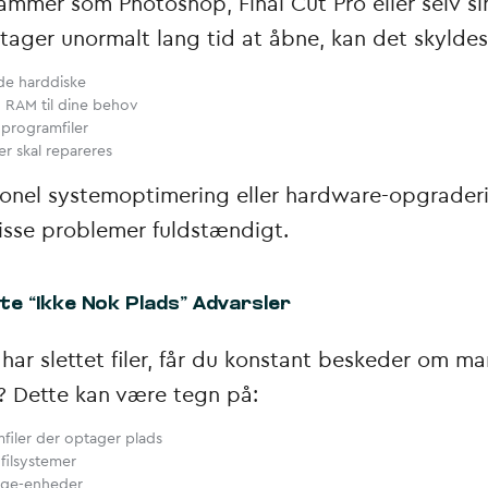
ammer som Photoshop, Final Cut Pro eller selv s
 tager unormalt lang tid at åbne, kan det skyldes
de harddiske
g RAM til dine behov
programfiler
er skal repareres
ionel systemoptimering eller hardware-opgrader
disse problemer fuldstændigt.
te “Ikke Nok Plads” Advarsler
har slettet filer, får du konstant beskeder om m
? Dette kan være tegn på:
mfiler der optager plads
filsystemer
age-enheder