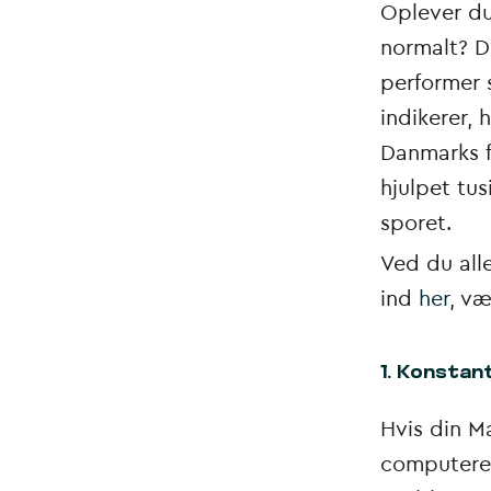
Oplever du
normalt? D
performer 
indikerer, 
Danmarks f
hjulpet tu
sporet.
Ved du all
ind
her
, væ
1. Konstan
Hvis din M
computeren